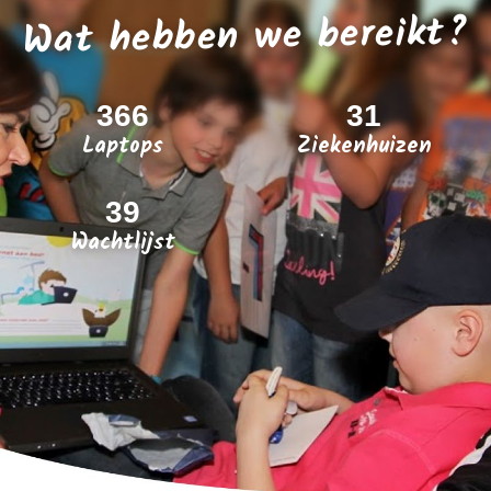
Wat hebben we bereikt?
366
31
Laptops
Ziekenhuizen
39
Wachtlijst