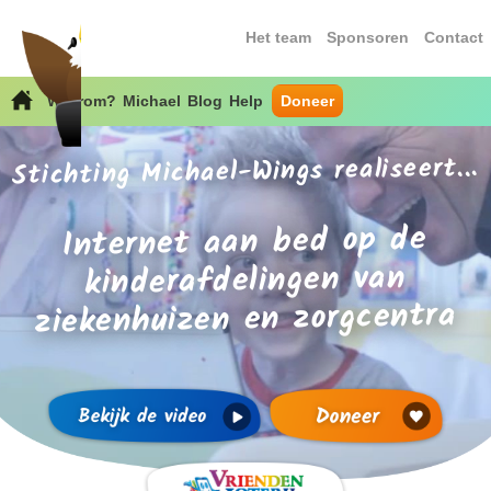
Het team
Sponsoren
Contact
Waarom?
Michael
Blog
Help
Doneer
Stichting Michael-Wings realiseert...
Internet aan bed op de
kinderafdelingen van
ziekenhuizen en zorgcentra